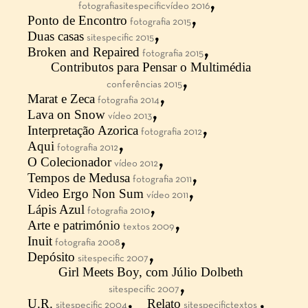
,
fotografiasitespecificvídeo 2016
,
Ponto de Encontro
fotografia 2015
,
Duas casas
sitespecific 2015
,
Broken and Repaired
fotografia 2015
Contributos para Pensar o Multimédia
,
conferências 2015
,
Marat e Zeca
fotografia 2014
,
Lava on Snow
vídeo 2013
,
Interpretação Azorica
fotografia 2012
,
Aqui
fotografia 2012
,
O Colecionador
vídeo 2012
,
Tempos de Medusa
fotografia 2011
,
Video Ergo Non Sum
vídeo 2011
,
Lápis Azul
fotografia 2010
,
Arte e património
textos 2009
,
Inuit
fotografia 2008
,
Depósito
sitespecific 2007
Girl Meets Boy, com Júlio Dolbeth
,
sitespecific 2007
,
,
U.R.
Relato
sitespecific 2004
sitespecifictextos