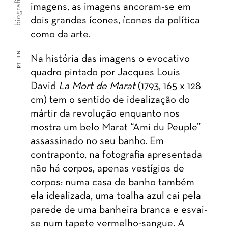
biografia
imagens, as imagens ancoram-se em
dois grandes ícones, ícones da política
como da arte.
EN
Na história das imagens o evocativo
PT
quadro pintado por Jacques Louis
David
La Mort de Marat
(1793, 165 x 128
cm) tem o sentido de idealização do
mártir da revolução enquanto nos
mostra um belo Marat “Ami du Peuple”
assassinado no seu banho. Em
contraponto, na fotografia apresentada
não há corpos, apenas vestígios de
corpos: numa casa de banho também
ela idealizada, uma toalha azul cai pela
parede de uma banheira branca e esvai-
se num tapete vermelho-sangue. A